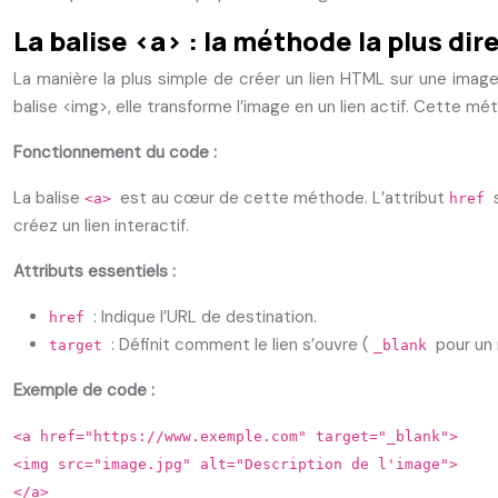
La balise <a> : la méthode la plus dir
La manière la plus simple de créer un lien HTML sur une image e
balise <img>, elle transforme l’image en un lien actif. Cette m
Fonctionnement du code :
La balise
est au cœur de cette méthode. L’attribut
<a>
href
créez un lien interactif.
Attributs essentiels :
: Indique l’URL de destination.
href
: Définit comment le lien s’ouvre (
pour un
target
_blank
Exemple de code :
<a href="https://www.exemple.com" target="_blank">
<img src="image.jpg" alt="Description de l'image">
</a>