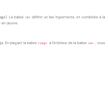
age). La balise <a> définit un lien hypertexte, et combinée à la
e en œuvre.
ge. En plaçant la balise
à l’intérieur de la balise
, vous
<img>
<a>