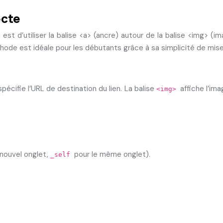
ecte
st d’utiliser la balise <a> (ancre) autour de la balise <img> (im
éthode est idéale pour les débutants grâce à sa simplicité de mis
spécifie l’URL de destination du lien. La balise
affiche l’ima
<img>
 nouvel onglet,
pour le même onglet).
_self