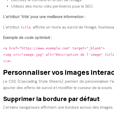
Décrivez le contenu et le but de l’image.
Utilisez des mots-clés pertinents pour le SEO.
L’attribut `title` pour une meilleure information :
L’attribut
affiche un texte au survol de l’image, fournissa
title
Exemple de code optimisé :
<a href="https://www.exemple.com" target="_blank">
<img src="image.jpg" alt="Description de l'image" titl
</a>
Personnaliser vos images intera
Le CSS (Cascading Style Sheets) permet de personnaliser l’ap
ajouter des effets de survol et modifier le curseur de la souris.
Supprimer la bordure par défaut
Certains navigateurs affichent une bordure autour des images av