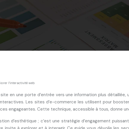
rer l’interactivité web
site en une porte d’entrée vers une information plus détaillée,
nteractives. Les sites d’e-commerce les utilisent pour booster 
nces engageantes. Cette technique, accessible à tous, donne une n
tion d’esthétique ; c’est une stratégie d’engagement puissante. L
e invite à explorer et à interagir. Ce guide vous dévoile les 