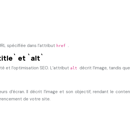
URL spécifiée dans l’attribut
.
href
itle` et `alt`
ité et l’optimisation SEO. L’attribut
décrit l’image, tandis que
alt
eurs d’écran. Il décrit l’image et son objectif, rendant le conte
érencement de votre site.